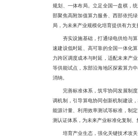
规划、一体布局。立足全国一盘棋，统
部聚焦高附加值算力服务、西部依托绿
局，为未来产业规模化培育提供有力支
夯实设施基础，打通绿电供给与算力
速建设低时延、高可靠的全国一体化算
力跨区调度成本与时延，适配未来产业
等供能试点，东部沿海地区探索算力中
消纳。
完善标准体系，筑牢协同发展制度根
调机制，引导算电协同创新机制建设，
能源计量、利用效率测试等标准，制定
测认证体系，为未来产业标准化复制、
培育产业生态，强化关键技术攻关。