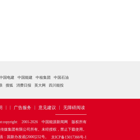
中国电建
中国能建
中核集团
中国石油
浪
搜狐
消费日报
英大网
四川能投
|
|
|
|
明
广告服务
意见建议
无障碍阅读
ht:copyright: 2001-
2026
中国能源新闻网 版权所有
源传媒集团有限公司所有。未经授权，禁止下载使用。
新办发函[2000]232号。
京ICP备15017366号-1