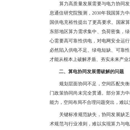
算力高质量发展需要与电力协同发展
息通信研究院预测，2030年我国算力中
国供电充裕性提出了更高要求。国家算
东部地区算力需求集中、负荷密集，绿
心需要高可靠性供电，对电网安全运行
必然陷入供电不足、绿电短缺、可靠性
才能从根本上破解矛盾、夯实未来产业
二、算电协同发展需破解的问题
规划层面协同不足，空间匹配失衡。
门政策协同尚未完全贯通。部分算力中
能力，空间布局不合理问题突出，难以
关键标准规范缺失，协同发展缺乏统
术规范与行业准则，难以实现算力与电