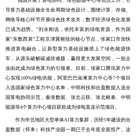
“我国开展了算电协同、绿色数据中心等试点工作，引
导算力基础设施全生命周期绿色设计，围绕计算、存储、
网络等核心环节开展绿色技术攻关，数字经济绿色化发展
已成为趋势。”刘永刚说，依托丰富的绿电资源，作为国
家“东数西算”工程京津冀枢纽的核心节点，张家口市加快
推进算电融合，让新型算力基础设施搭上了绿色能源快
车，从源头破解碳减排难题，赢得更大发展空间，一批企
业由此成为绿色算力的引领者。目前，张家口腾讯算力中
心实现100%绿电供能，阿里巴巴庙滩算力中心等7个项目
入选国家绿色算力中心名单，中明科技和合盈数据入选全
国算电协同示范，秦淮数据、张北云联、张北榕泰、中明
能源等4个算力中心项目获批成为绿电直连示范项目。
作为华北地区大型单体AI算力集群，历经5年建设的合
盈数据（怀来）科技产业园一期已于去年底全面投产。这