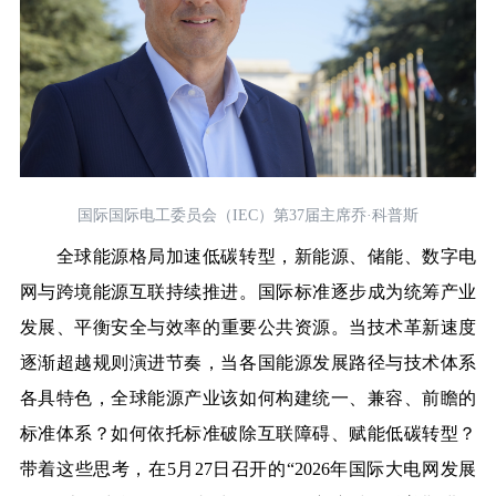
国际国际电工委员会（IEC）第37届主席乔·科普斯
全球能源格局加速低碳转型，新能源、储能、数字电
网与跨境能源互联持续推进。
国际标准
逐步
成为统筹产业
发展
、平衡安全与效率的
重要
公共资源。
当技术革新速度
逐渐超越规则演进节奏，当各国能源发展路径与技术体系
各具特色，全球能源产业该如何构建统一、兼容、前瞻的
标准体系？如何依托标准破除互联障碍、赋能低碳转型？
带着这
些思考
，
在
5月27日召开的“2026年国际大电网发展