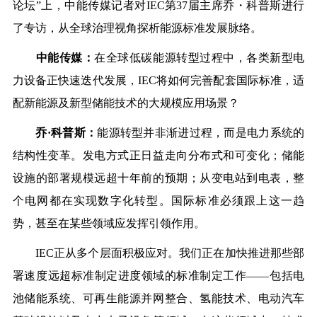
论坛”上，
中能传媒
记者对
IEC第37届主席乔・科普斯
进行
了专访
，
从全球治理视角探析能源标准发展脉络。
中能传媒：
在全球低碳能源转型过程中，各类新型电
力设备正快速迭代发展，
IEC将如何完善配套国际标准，适
配新能源及新型储能技术的大规模应用场景？
乔
·科普斯：
能源转型并非渐进过程，而是电力系统的
结构性变革。发电方式正日益走向分布式和可变化；储能
设施的部署规模远超十年前的预期；从变电站到电表，整
个电网都在实现数字化转型。国际标准必须跟上这一趋
势，甚至在某些领域应发挥引领作用。
IEC正从多个层面积极应对。我们正在加快推进那些部
署速度远超标准制定进度领域的标准制定工作——包括电
池储能系统、可再生能源并网整合、氢能技术、电动汽车