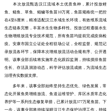
本次放流甄选汉江流域本土优质鱼种，累计投放鲤
鱼、鲢鱼、草鱼、鲢鳙等鱼苗10万尾，鱼苗规格统一把控
在4至6厘米，精准适配汉江水域生长环境，有效维系流域
生态链条完整，丰富水生生物多样性。投放过程遵循水生
生物增殖放流专业技术规范，所有鱼苗均提前完成疫病检
疫。安康市国立公证处全程驻场公证，全程监督、规范记
录放流各环节，保障本次增殖放流活动合规有序、公开透
明。该事业部后续将实施常态化跟踪监测，持续摸排鱼苗
生长、存活及洄游动态，科学评估放流成效，为流域生态
治理夯实数据支撑。
多年来，该事业部始终坚持生态优先、绿色发展，常
态化开展鱼类增殖放流、鱼道运维管护、库区水质常态化
养护等一系列生态修复举措，已累计放流377万尾鱼苗。下
一步，该事业部将持续深耕汉江生态保护治理工作，持续