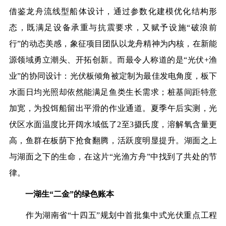
借鉴龙舟流线型船体设计，通过参数化建模优化结构形
态，既满足设备承重与抗震要求，又赋予设施“破浪前
行”的动态美感，象征项目团队以龙舟精神为内核，在新能
源领域勇立潮头、开拓创新。而最令人称道的是“光伏+渔
业”的协同设计：光伏板倾角被定制为最佳发电角度，板下
水面日均光照却依然能满足鱼类生长需求；桩基间距特意
加宽，为投饵船留出平滑的作业通道。夏季午后实测，光
伏区水面温度比开阔水域低了2至3摄氏度，溶解氧含量更
高，鱼群在板荫下抢食翻腾，活跃度明显提升。湖面之上
与湖面之下的生命，在这片“光渔方舟”中找到了共处的节
律。
一湖生“二金”的绿色账本
作为湖南省“十四五”规划中首批集中式光伏重点工程