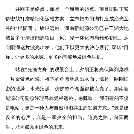
并网不是终点，而是一个崭新的起点。项目团队正紧
锣密鼓打磨精细化运维方案，立志把向阳湖打造成渔光互
补的“样板间”。放眼远眺，湖南新能源公司已在三湘大地
储备多个清洁能源项目，风、光一体化布局雏形初现。从
向阳湖这片波光出发，他们正以更大的决心践行“双碳”目
标，让更多的水域、更多的荒坡焕发绿色生机。
站在“光渔方舟”的观景台上，夕阳正将光伏阵列染成
一片金紫色的海。板下的鱼忽地跃出水面，溅起一圈圈细
密的涟漪，水光荡漾，仿佛整个湖面都被点亮了。湖南新
能源公司副总经理马栋凭栏远眺，感慨道：“我们建的不仅
是电站，更是一种人与自然和谐共生的发展方式。”这是建
设者的心声，亦是一家央企的担当。追光之路，向阳而
生，只为点亮更绿色的未来。