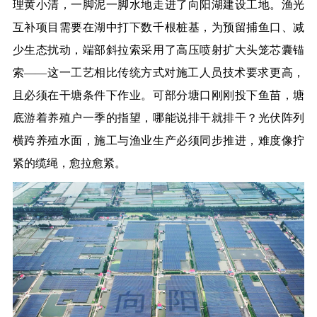
理黄小清，一脚泥一脚水地走进了向阳湖建设工地。渔光
互补项目需要在湖中打下数千根桩基，为预留捕鱼口、减
少生态扰动，端部斜拉索采用了高压喷射扩大头笼芯囊锚
索——这一工艺相比传统方式对施工人员技术要求更高，
且必须在干塘条件下作业。可部分塘口刚刚投下鱼苗，塘
底游着养殖户一季的指望，哪能说排干就排干？光伏阵列
横跨养殖水面，施工与渔业生产必须同步推进，难度像拧
紧的缆绳，愈拉愈紧。