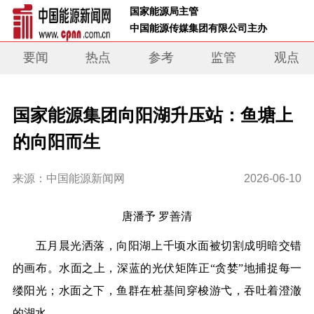
 国家能源局主管 
 中国能源传媒集团有限公司主办     
要闻
热点
参考
监管
观点
国家能源集团向阳湖升压站：鱼塘上
的向阳而生
来源：中国能源新闻网
2026-06-10
唐潘予
罗善清
五月晨光洒落，向阳湖上千顷水面被切割成明暗交错
的画布。水面之上，深蓝的光伏矩阵正“贪婪”地捕捉每一
缕阳光；水面之下，鱼群在桩基间穿梭游弋，吞吐着澄澈
的湖水。