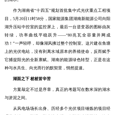
作为湖南省“十四五”规划首批集中式光伏重点工程项
目，5月20日11时58分，国家能源集团湖南新能源公司向阳
湖升压站中控室的监控屏上，最后一台逆变器的图标由灰
转绿，功率曲线平稳跃升——“80兆瓦全容量并网成
功！”一声轻呼，却像湖风拂过整个控制室。这片建在鱼塘
上的光伏电站，没有剥离水域原本的养殖使命，反而赋予
它捕捉阳光的全新禀赋。湖南的能源绿色转型，正是在这
种与水共生、向光而行的默契里，悄然提速。
湖面之下 桩桩皆辛苦
方案敲定不过是序章，真正的考题写在数米深的湖水
与淤泥之间。
从风电场场长出身、历经多个光伏项目锤炼的项目经