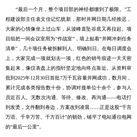
“最后一个月，整个项目部的神经都绷到了极限。”工
程建设部主任袁文佳记忆犹新，那时并网日期几经推迟，
大家的心情像坐上过山车，从波峰直坠谷底又再拉起。项
目组把一间会议室用为“作战室”，墙上贴着“并网冲刺任务
清单”，几十项任务被拆解到人、明确到日。在每日调度会
上，大家完成一项就划去一项，红色的销号痕迹一天天密
集起来，像仪表盘上的指针坚定地向终点靠近。从资料审
批到2025年12月30日首批7万千瓦容量并网成功，数月间，
累计完成各类报告数十份，协调对接单位十余个，参与人
员近百人。无数次沟通、等待、修改、再沟通——电话打
到发烫，文件翻到卷边，方案改到凌晨……正是这股“千言
万语、千辛万苦、千方百计”的韧劲，铺平了电站通往电网
的“最后一公里”。