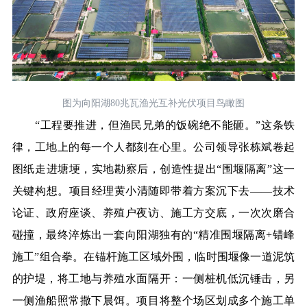
图为向阳湖80兆瓦渔光互补光伏项目鸟瞰图
“工程要推进，但渔民兄弟的饭碗绝不能砸。”这条铁
律，工地上的每一个人都刻在心里。公司领导张栋斌卷起
图纸走进塘埂，实地勘察后，创造性提出“围堰隔离”这一
关键构想。项目经理黄小清随即带着方案沉下去——技术
论证、政府座谈、养殖户夜访、施工方交底，一次次磨合
碰撞，最终淬炼出一套向阳湖独有的“精准围堰隔离+错峰
施工”组合拳。在锚杆施工区域外围，临时围堰像一道泥筑
的护堤，将工地与养殖水面隔开：一侧桩机低沉锤击，另
一侧渔船照常撒下晨饵。项目将整个场区划成多个施工单