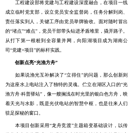
工程建设部将党建与工程建设深度融合，在项目一线
成立临时党支部，设立党员安全监督岗，任务分解到岗、
责任落实到人，关键工序由党员举牌验收。面对随时冒出
的“堵点”“难点”，党员干部带头钻进矛盾堆里，撬开路子。
从打下第一根桩到全容量并网，向阳湖项目成为湖南公
司“党建+项目”的标杆实践。
创新点亮“光渔方舟”
如果说渔光互补解决了“立得住”
的问题，那么创新则
为这座水上电站注入了独特的灵魂。伫立在湖区入口的“光
渔方舟·科普驿站”，像一艘搁浅在时光里的银白色方舟，映
着天光与水影，既是光伏电站的智慧中枢，也是往来人们
驻足探秘的窗口。
本项目创新采用‌“龙舟竞渡”主题箱变基础设计‌，以传