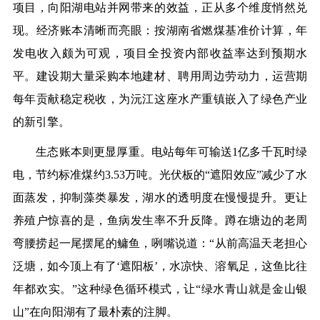
项目，向阳湖电站并网带来的效益，正从多个维度悄然兑
现。经济账本清晰而亮眼：按湖南省燃煤基准价计算，年
发电收入颇为可观，项目全投资内部收益率达到预期水
平。建设期大量采购本地建材、聘用周边劳动力，运营期
每年贡献稳定税收，为沅江这座水产重镇嵌入了绿色产业
的新引擎。
生态账本则更显厚重。电站每年可输送1亿多千瓦时绿
电，节约标准煤约3.53万吨。光伏板的“遮阳效应”减少了水
面蒸发，抑制藻类暴发，湖水的透明度在慢慢提升。更让
养殖户惊喜的是，鱼病发生率不升反降。蹲在塘边的老周
弯腰捞起一尾摆尾的鳙鱼，咧嘴说道：“从前高温天老担心
泛塘，如今顶上有了‘遮阳板’，水凉快、溶氧足，这鱼比往
年都欢实。”这种绿色循环模式，让“绿水青山就是金山银
山”在向阳湖有了最朴素的注脚。