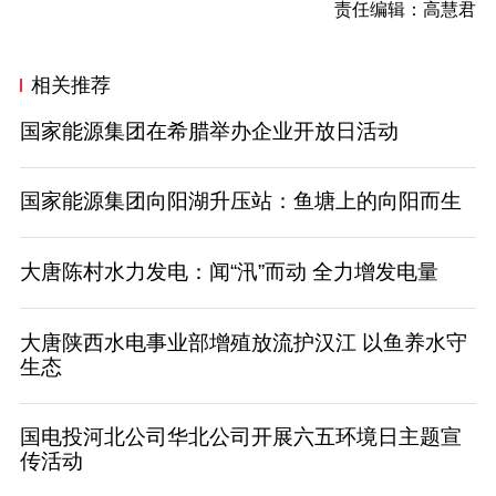
责任编辑：高慧君
相关推荐
国家能源集团在希腊举办企业开放日活动
国家能源集团向阳湖升压站：鱼塘上的向阳而生
大唐陈村水力发电：闻“汛”而动 全力增发电量
大唐陕西水电事业部增殖放流护汉江 以鱼养水守
生态
国电投河北公司华北公司开展六五环境日主题宣
传活动