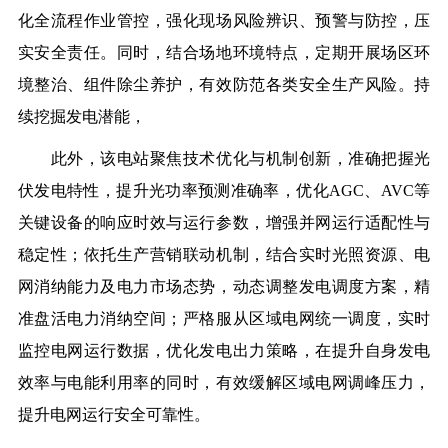
化全流程作业管控，强化现场风险辨识、预警与防控，压
实安全责任。同时，结合场地环境特点，定期开展场区环
境整治、组件除尘养护，有效防范各类安全生产风险。持
续挖掘发电潜能，
此外，该电站聚焦技术优化与机制创新，准确把握光
伏发电特性，提升光功率预测准确率，优化AGC、AVC等
关键设备的响应时效与运行参数，增强并网运行适配性与
稳定性；依托生产营销联动机制，结合实时光照资源、电
网消纳能力及电力市场态势，动态调整发电调度方案，精
准盘活电力消纳空间；严格服从区域电网统一调度，实时
监控电网运行数据，优化发电出力策略，在提升自身发电
效率与电能利用率的同时，有效缓解区域电网调峰压力，
提升电网运行安全可靠性。