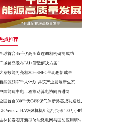
“十四五”能源高质量发展
热点推荐
全球首台35千伏高压直连调相机研制成功
广域铭岛发布“AI+智造解决方案”
大秦数能将亮相2026SNEC呈现创新成果
新能源领军千人计划 共筑产业发展新生态
中国能建中电工程推动算电协同再进阶
全国首台330千伏C4环保气体断路器成功通过人工短路试验
GE Vernova HA级燃机机组运行突破400万小时
吉林长春召开新型储能微电网与国防应用研讨会