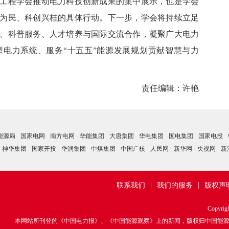
工程学会
推动
电力科技创新成果的集中展示，也是学会
为民、科创兴桂的具体行动。下一步，学会将持续立足
、科普服务、人才培养与国际交流合作，凝聚广大电力
型电力系统、服务
“十五五”能源发展规划贡献智慧与
力
责任编辑：许艳
能源局
国家电网
南方电网
华能集团
大唐集团
华电集团
国电集团
国家电投
神华集团
国家开投
华润集团
中煤集团
中国广核
人民网
新华网
央视网
新
|
|
联系我们
我们的服务
版权声
Copyrig
本网站所刊登的《中国电力报》、《中国能源观察》上的新闻，版权归中国能