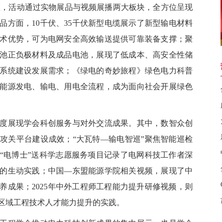
区，
活动通过
实物展品与视频展播两大板块，全方位呈现
品方面，
10
千伏
、
35
千伏新型
电缆展
示
了新型输电材料
术优势，可为电网安全高效输送提供可靠装备支撑；聚
池正负极材料及成品电池，展现了低成本、高安全性储
系统建设发展需求；《绿电的奇妙旅程》绿色电力科普
能源发电、输电、用电全流程，成为面向社会开展绿色
展现学会科创服务与对外交流成果。其中，数智众创
攻关平台建设成效；
“大瓦特—输电智巡”聚焦智能巡检
“
电博士
”
送科学志愿服务项目记录
了电网
科技工作者深
的生动实践；
中国
—东盟
能源学院相关视频，展现
了
中
成果；2025
年
中外工程师工程能力提升研修
视频
，则
区域工程技术人才能力提升的实践。