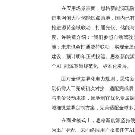
在
应用场景层面，
思格
新能源
现阶
进电网侧大型储能试点落地，国内已有
推进源荷全域联动，打通光伏、储能与
度。许映童
介绍
：“我们参照自动驾
准；未来也会打通源荷联动，实现全屋
建设，预计明年正式投运。
思格
新能源
个AI+能源赛道规范化、标准化发展。
面对全球差异化电力规则，
思格
新
则仍需人工完成初次对接，适配完成后，
与
电价波动
规律，因地制宜优化专属调
域细微差异定制方案，完美适配全球多
在
商业模式上，
思格
新能源
坚持硬
为
出厂标配，
未
向终端用户收取任何A