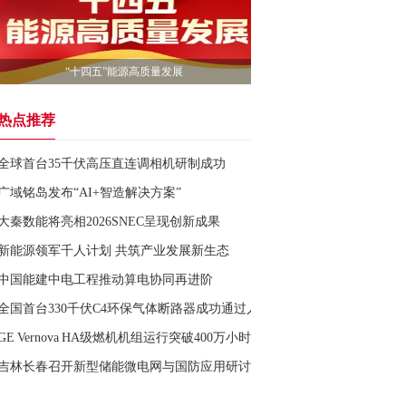
“十四五”能源高质量发展
热点推荐
全球首台35千伏高压直连调相机研制成功
广域铭岛发布“AI+智造解决方案”
大秦数能将亮相2026SNEC呈现创新成果
新能源领军千人计划 共筑产业发展新生态
中国能建中电工程推动算电协同再进阶
全国首台330千伏C4环保气体断路器成功通过人工短路试验
GE Vernova HA级燃机机组运行突破400万小时
吉林长春召开新型储能微电网与国防应用研讨会