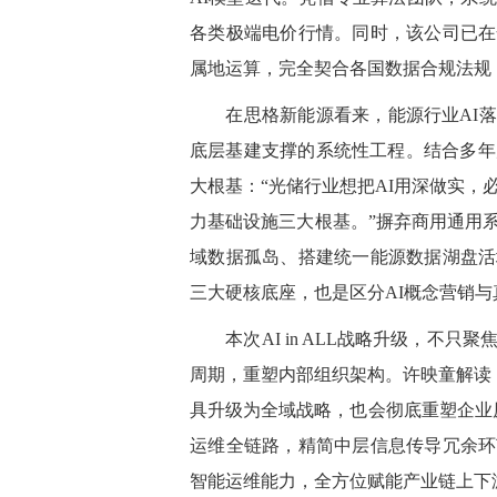
各类极端电价行情。同时
，
该
公司
已
在
属地运算，完全契合各国数据合规法规
在
思格
新能源
看来，能源行业AI
底层基建支撑的系统性工程。结合多年
大
根基：“光储行业想把AI用深做实，
力基础设施三大根基。”摒弃商用通用
域数据孤岛、搭建统一能源数据湖盘活
三大硬核底座，也是区分AI概念营销
本次AI in ALL战略升级，不
只
聚焦
周期，重塑内部组织架构。许映童解读：
具升级为全域战略，也会彻底重塑企业
运维全链路，精简中层信息传导冗余环
智能运维能力，全方位赋能产业链上下