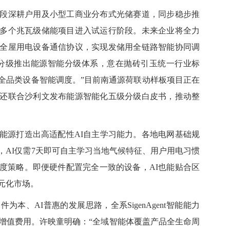
段深耕户用及小型工商业分布式光储赛道，同步稳步推
多个兆瓦级储能项目进入试运行阶段。未来企业将全力
全屋用电设备通信协议，实现发储用全链路智能协同调
驶分级推出能源智能分级体系，意在抛砖引玉统一行业标
全品类设备智能调度。”目前南通源荷联动样板项目正在
还
联合沙利文发布能源智能化五级分级白皮书，推动整
能源
打造出高适配性AI自主学习能力。各
地电网
基础规
AI仅需
7
天即可自主学习当地气候特征、用户用电习惯
度策略。即便硬件配置完全一致的设备，AI也能贴合区
元化市场。
件为本、AI普惠的发展思路，全系SigenAgent智能能力
I增值费用。许映童明确：“全域智能体覆盖产品全生命周