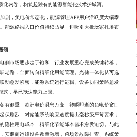
同质化内卷，构筑起独有的能源智能化技术护城河。
动
加剧，负电价常态化，能源管理APP用户活跃度大幅攀
需。能源终端入口价值持续凸显，也吸引大批玩家扎堆布
。
瓶颈
侧市场逐步趋于饱和，行业发展重心完成关键转移，
展老路，全面转向精细化用能管理。光储一体化从可选
联动愈发紧密，能源系统运行逻辑、设备协同策略愈发
模式，早已抵达能力上限。
有侧重：欧洲电价瞬息万变，转瞬即逝的负电价窗口
起伏剧烈，对储能系统响应速度提出毫秒级严苛要求；
的隐性用电成本，精细化节能降本需求愈发迫切。与此
，安装商运维设备数量激增，跨场景故障排查、系统策