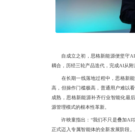
自成立之初，
思格
新能源
便坚守A
耦合，历经三轮产品迭代，完成AI从
在
长期一线落地过程中，
思格
新能
高
，但操作门槛极高，普通用户难以看
成熟，
思格
新能源
补齐行业智能化最后一
源管理模式的根本性革新。
许映童
指出
：“我们不
只是
叠加A
正式迈入专属智能体的全新发展阶段。