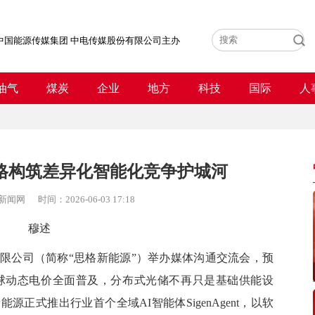
中国能源传媒集团 中电传媒股份有限公司主办
油气
煤炭
企业
地方
科技
国际
人
思格构筑差异化智能化竞争护城河
新闻网
时间：
2026-06-03 17:18
穆述
限公司（简称
“
思格
新能源
”
）举办媒体沟通交流会，预
伴随全球动态电价全面普及，分布式光储不再只是基础
供能
设
新能源
正式推出行业首个全域AI智能体SigenAgent，以软