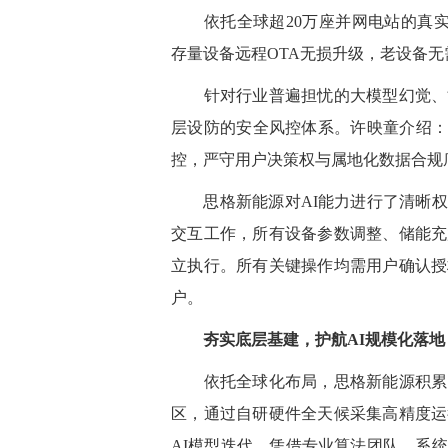
依托全球超20万座并网电站的真实运行
存量设备远程OTA无损升级，老设备
针对行业普遍担忧的大模型幻觉、
层设防的安全风控体系。许映童介绍：“
控，严守用户决策权与属地化数据合规
思格
新能源
对AI能力进行
了
清晰权
交互工作，所有设备参数调整、储能充
立执行。所有关键操作均需用户确认授
户。
夯实底层基建，护航AI规模化落地
依托全球化布局，
思格
新能源
积累
区，通过自研硬件全天候采集高精度运
AI模型迭代。
凭借
专业算法团队，系统