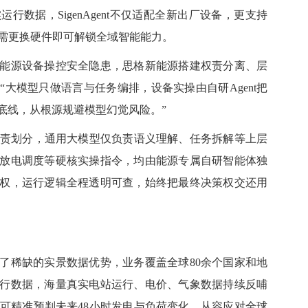
数据，SigenAgent不仅适配全新出厂设备，更支持
无需更换硬件即可解锁全域智能能力。
能源设备操控安全隐患，
思格
新能源
搭建权责分离、层
大模型只做语言与任务编排，设备实操由自研Agent把
底线，从根源规避模型幻觉风险。”
责划分，通用大模型仅负责语义理解、任务拆解等上层
放电调度等硬核实操指令，均由能源专属自研智能体独
权，运行逻辑全程透明可查，始终把最终决策权交还用
了稀缺的实景数据优势，业务覆盖全球80余个国家和地
行数据，海量真实电站运行、电价、气象数据持续反哺
可精准预判未来48小时
发电与负荷
变化，从容应对全球