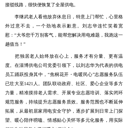
接驳线路，很快便恢复了全屋供电。
李继武老人看他放弃休息日，特意上门帮忙，心里格
外过意不去，一个劲地表示歉意。刘志华连忙笑着宽
慰：“大爷您千万别客气，能帮您解决用电难题，我跑这一
趟值当！”
把独居老人始终放在心上，服务才有分量、更有温
度。在淄博供电公司党委引领下，以刘志华为代表的供电
员工踊跃投身其中，“焦桐花开・电暖民心”志愿服务队伍
已壮大至1421人。团队联动政府、社区、爱心企业等多方
力量，精准摸排老人需求、开展专业志愿培训、落实闭环
规范服务，持续提升志愿服务质效。服务范围也不断延伸
拓展，从最初居家用电安全守护，逐步扩展到日常上门探
望、暖心陪伴唠嗑、情感贴心关怀等多元化服务，用实际