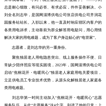
总是耐心细致，有问必答、有求必应，件件妥善解决。
小
刘全名刘志华，是国网淄博供电公司张店供电公司齐润花
园服务站站长。入职以来，他一直及时响应辖区内客户的
各类用电诉求，主动靠前为群众解答用电疑问，用心用情
解决大家的用电难题，成为了客户身边贴心的“电管家”。
志愿者，是刘志华的另一重身份。
聚焦独居老人用电隐患突出、线上服务操作不便、日
常缺少陪伴照应等现实困境，2023年，国网淄博供电公司
启动“焦桐花开・电暖民心”独居老人家庭用电关爱项目，
立足供电员工专业技术优势，从源头化解独居老人家庭各
类用电难题。
刘志华第一时间主动加入“焦桐花开・电暖民心”志愿
服务队伍，从此“志愿服务”这4个字，刻进了他的日常：上