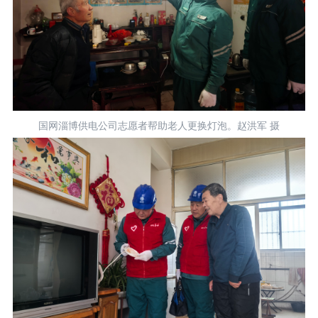
国网淄博供电公司志愿者帮助老人更换灯泡。赵洪军 摄