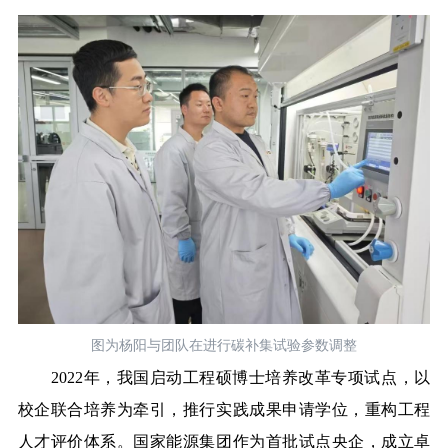
图为杨阳与团队在进行碳补集试验参数调整
2022年，我国启动工程硕博士培养改革专项试点，以
校企联合培养为牵引，推行实践成果申请学位，重构工程
人才评价体系。国家能源集团作为首批试点央企，成立卓