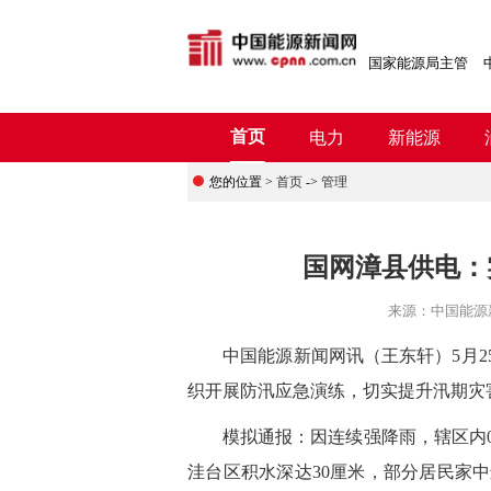
国家能源局主管
首页
电力
新能源
您的位置 >
首页
->
管理
国网漳县供电：
来源：
中国能源
中国能源新闻网讯
（王东轩）5月2
织开展防汛应急演练，切实提升汛期灾
模拟通报：因连续强降雨，辖区内03
洼台区积水深达30厘米，部分居民家