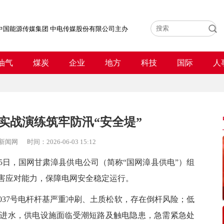
中国能源传媒集团 中电传媒股份有限公司主办
油气
煤炭
企业
地方
科技
国际
人
实战演练筑牢防汛“安全堤”
新闻网
时间：
2026-06-03 15:12
5
日，国网甘肃漳县供电公司（简称“国网漳县供电”）组
害应对能力，保障电网安全稳定运行。
7号电杆杆基严重冲刷、土质松软，存在倒杆风险；低
中进水，供电设施面临受潮短路及触电隐患，急需紧急处