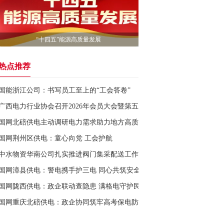
“十四五”能源高质量发展
热点推荐
国能浙江公司：书写员工至上的“工会答卷”
广西电力行业协会召开2026年会员大会暨第五届理事会第五次会议
国网北碚供电主动调研电力需求助力地方高质量发展
国网荆州区供电：童心向党 工会护航
中水物资华南公司扎实推进阀门集采配送工作
国网漳县供电：警电携手护三电 同心共筑安全网
国网陇西供电：政企联动查隐患 满格电守护民生“生命线”
国网重庆北碚供电：政企协同筑牢高考保电防线