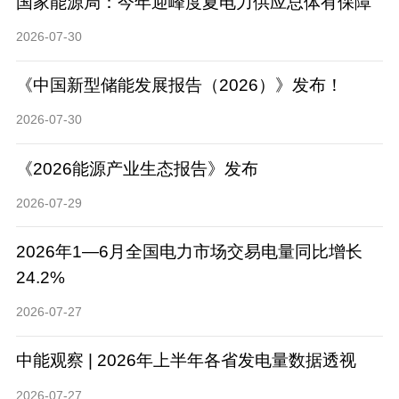
国家能源局：今年迎峰度夏电力供应总体有保障
2026-07-30
《中国新型储能发展报告（2026）》发布！
2026-07-30
《2026能源产业生态报告》发布
2026-07-29
2026年1—6月全国电力市场交易电量同比增长
24.2%
2026-07-27
中能观察 | 2026年上半年各省发电量数据透视
2026-07-27