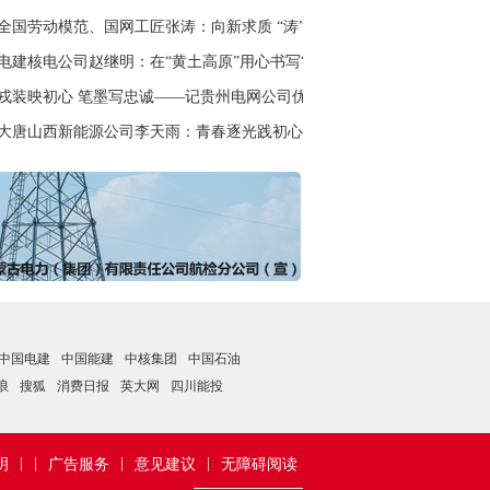
全国劳动模范、国网工匠张涛：向新求质 “涛”尽所能
电建核电公司赵继明：在“黄土高原”用心书写“电建答卷”
戎装映初心 笔墨写忠诚——记贵州电网公司优秀党务工作者李先明
大唐山西新能源公司李天雨：青春逐光践初心 深耕现货显担当
中国电建
中国能建
中核集团
中国石油
浪
搜狐
消费日报
英大网
四川能投
|
|
|
|
明
广告服务
意见建议
无障碍阅读