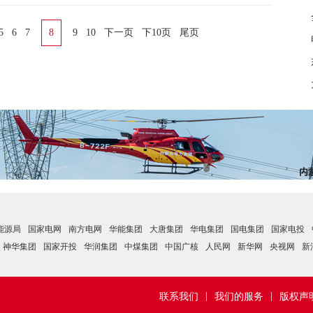
5
6
7
8
9
10
下一页
下10页
尾页
能源局
国家电网
南方电网
华能集团
大唐集团
华电集团
国电集团
国家电投
神华集团
国家开投
华润集团
中煤集团
中国广核
人民网
新华网
央视网
新
|
|
联系我们
我们的服务
版权声