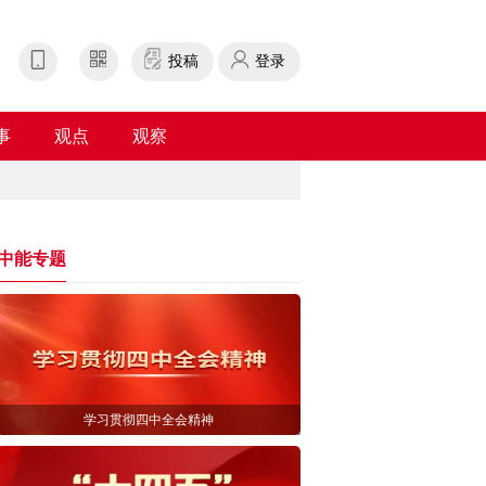
投稿
登录
事
观点
观察
中能专题
学习贯彻四中全会精神