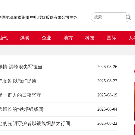
中国能源传媒集团 中电传媒股份有限公司主办
油气
煤炭
企业
地方
科技
国际
人
汛情 洪峰浪尖写担当
2025-08-26
服务 以“新”提质
2025-08-22
是一群人的日夜坚守
2025-08-19
班长的“铁塔银线间”
2025-08-04
处的光明守护者以银线织梦太行间
2025-08-22