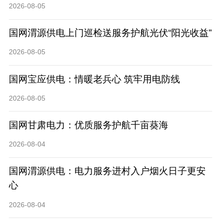
2026-08-05
国网渭源供电上门巡检送服务护航光伏“阳光收益”
2026-08-05
国网宝应供电：情暖老兵心 筑牢用电防线
2026-08-05
国网甘肃电力：优质服务护航千亩葵海
2026-08-04
国网渭源供电：电力服务进村入户烟火日子更安
心
2026-08-04