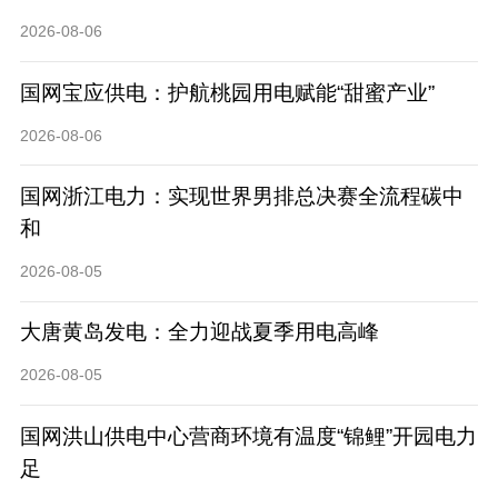
2026-08-06
国网宝应供电：护航桃园用电赋能“甜蜜产业”
2026-08-06
国网浙江电力：实现世界男排总决赛全流程碳中
和
2026-08-05
大唐黄岛发电：全力迎战夏季用电高峰
2026-08-05
国网洪山供电中心营商环境有温度“锦鲤”开园电力
足